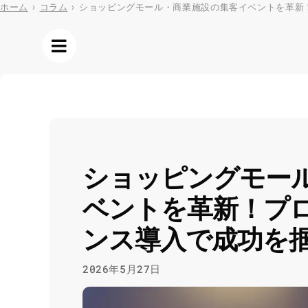
Skip
ホーム
›
コラム
›
ショッピングモール・商業施設の集客イベントを革新
to
content
ショッピングモー
ベントを革新！プ
ンス導入で成功を
2026年5月27日