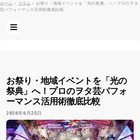
Skip
ホーム
›
コラム
›
お祭り・地域イベントを「光の祭典」へ！プロのヲタ
芸パフォーマンス活用術徹底比較
to
content
お祭り・地域イベントを「光の
祭典」へ！プロのヲタ芸パフォ
ーマンス活用術徹底比較
2026年6月25日